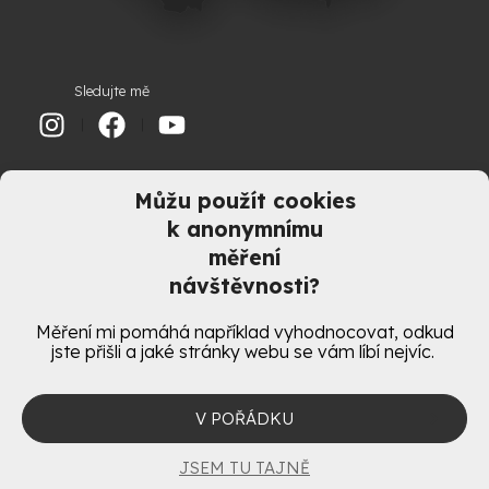
Sledujte mě
Můžu použít cookies
Chcete se na něco zeptat?
k anonymnímu
Boris Staněk
měření
návštěvnosti?
boris@boris.cz
602 755 373
Měření mi pomáhá například vyhodnocovat, odkud
jste přišli a jaké stránky webu se vám líbí nejvíc.
POŠLETE ZPRÁVU
V POŘÁDKU
JSEM TU TAJNĚ
© Boris Staněk |
ochrana osobních údajů
|
cookies